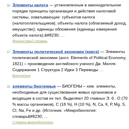
Элементы налога
— установленные в законодательном
36
порядке принципы организации и действия налоговой
системы, охватывающие: субъектов налога
(налогоплательщиков); объекты налога (облагаемый доход,
имущество); единицы обложения (единицы измерения
объекта налога);&#8230; …
Финансовый словарь
Элементы политической экономии (книга)
— Элементы
37
политической экономии (англ. Elements of Political Economy,
1821) – произведение английского ученого Дж. Милля.
Содержание 1 Структура 2 Идеи 3 Переводы …
Википедия
элементы биогенные
— БИОГЕНЫ – хим. элементы,
38
необходимые для существования живых организмов и
входящие в состав их тел. Выделяют 20 главных Э. б.: О (70
% массы организмов), С (18 %), Н (10 %), N, Са, К, Р, Mg, S,
CI, Na, Fe и др. (Источник: «Микробиология:
словарь&#8230; …
Словарь микробиологии