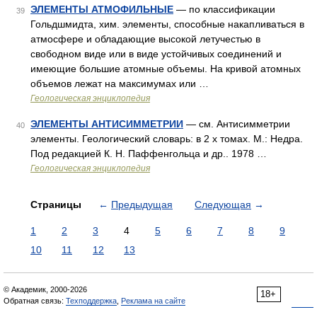
ЭЛЕМЕНТЫ ATMОФИЛЬНЫЕ
— по классификации
39
Гольдшмидта, хим. элементы, способные накапливаться в
атмосфере и обладающие высокой летучестью в
свободном виде или в виде устойчивых соединений и
имеющие большие атомные объемы. На кривой атомных
объемов лежат на максимумах или …
Геологическая энциклопедия
ЭЛЕМЕНТЫ АНТИСИММЕТРИИ
— см. Антисимметрии
40
элементы. Геологический словарь: в 2 х томах. М.: Недра.
Под редакцией К. Н. Паффенгольца и др.. 1978 …
Геологическая энциклопедия
Страницы
←
Предыдущая
Следующая
→
1
2
3
4
5
6
7
8
9
10
11
12
13
© Академик, 2000-2026
18+
Обратная связь:
Техподдержка
,
Реклама на сайте